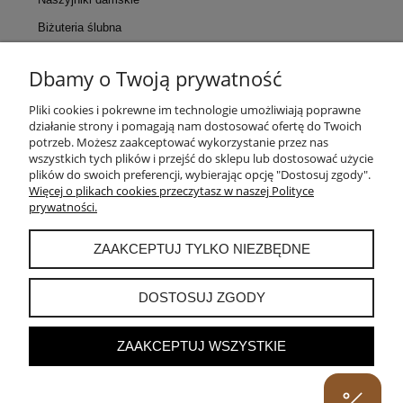
Biżuteria ślubna
Dbamy o Twoją prywatność
KONTAKT
Pliki cookies i pokrewne im technologie umożliwiają poprawne
działanie strony i pomagają nam dostosować ofertę do Twoich
POMOC
potrzeb. Możesz zaakceptować wykorzystanie przez nas
wszystkich tych plików i przejść do sklepu lub dostosować użycie
plików do swoich preferencji, wybierając opcję "Dostosuj zgody".
MOJE KONTO
Więcej o plikach cookies przeczytasz w naszej Polityce
prywatności.
PŁATNOŚCI I DOSTAWA
ZAAKCEPTUJ TYLKO NIEZBĘDNE
INFORMACJE
DOSTOSUJ ZGODY
ZAAKCEPTUJ WSZYSTKIE