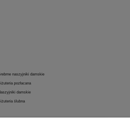
rebrne naszyjniki damskie
iżuteria pozłacana
aszyjniki damskie
iżuteria ślubna
I I DOSTAWA
INFORMACJE