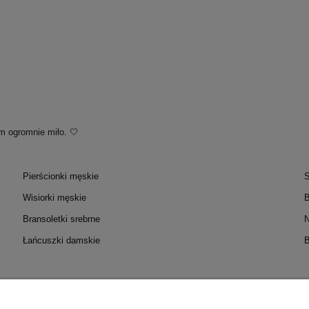
m ogromnie miło. 🤍
Pierścionki męskie
S
Wisiorki męskie
B
Bransoletki srebrne
N
Łańcuszki damskie
B
OC
MOJE KONTO
PŁATNOŚC