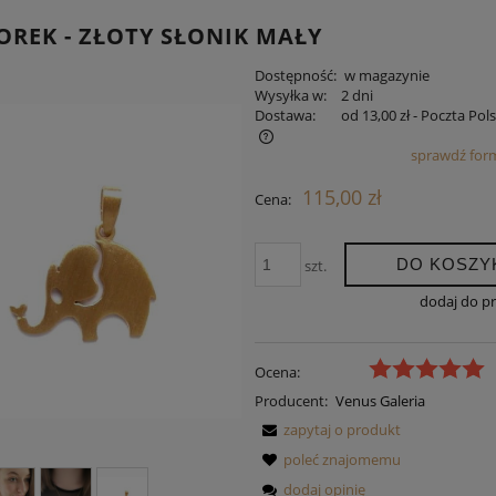
OREK - ZŁOTY SŁONIK MAŁY
Dostępność:
w magazynie
Wysyłka w:
2 dni
Dostawa:
od 13,00 zł
- Poczta Pol
sprawdź for
a nie zawiera ewentualnych kosztów
115,00 zł
Cena:
tności
DO KOSZY
szt.
dodaj do p
Ocena:
Producent:
Venus Galeria
zapytaj o produkt
poleć znajomemu
dodaj opinię