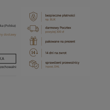
ska
(Polska)
my dostawy
KA
rzechowalni