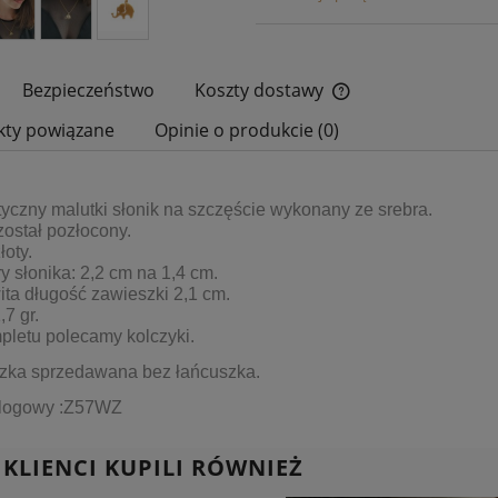
Bezpieczeństwo
Koszty dostawy
kty powiązane
Opinie o produkcie (0)
Cena nie zawiera ewe
płatności
czny malutki słonik na szczęście wykonany ze srebra.
został pozłocony.
łoty.
 słonika: 2,2 cm na 1,4 cm.
ta długość zawieszki 2,1 cm.
7 gr.
pletu polecamy kolczyki.
zka sprzedawana bez łańcuszka.
alogowy :Z57WZ
 KLIENCI KUPILI RÓWNIEŻ