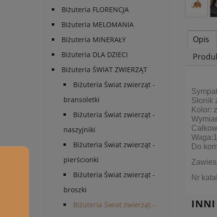
Biżuteria FLORENCJA
Biżuteria MELOMANIA
Opis
Biżuteria MINERAŁY
Biżuteria DLA DZIECI
Produ
Biżuteria ŚWIAT ZWIERZĄT
Biżuteria Świat zwierząt -
Sympaty
bransoletki
Słonik 
Kolor: z
Biżuteria Świat zwierząt -
Wymiary
Całkowi
naszyjniki
Waga:1,
Biżuteria Świat zwierząt -
Do kom
pierścionki
Zawies
Biżuteria Świat zwierząt -
Nr kat
broszki
INNI
Biżuteria Świat zwierząt -