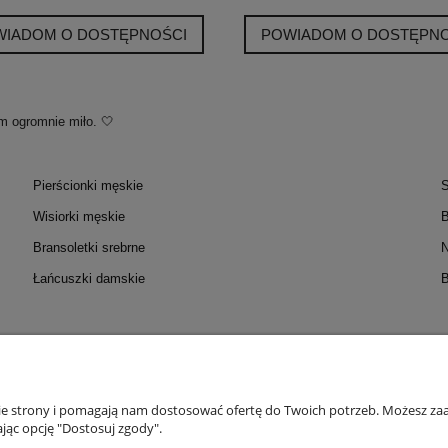
WIADOM O DOSTĘPNOŚCI
POWIADOM O DOSTĘPNO
m ogromnie miło. 🤍
Pierścionki męskie
S
Wisiorki męskie
B
Bransoletki srebrne
N
Łańcuszki damskie
B
OC
MOJE KONTO
PŁATNOŚC
zmiarów
Twoje zamówienia
Formy
nie strony i pomagają nam dostosować ofertę do Twoich potrzeb. Możesz zaa
jąc opcję "Dostosuj zgody".
 Probiercze
Ustawienia konta
Do