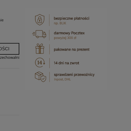
ie
OŚCI
rzechowalni