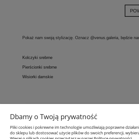
PO
Pokaż nam swoją stylizację. Oznacz @venus.galeria, będzie na
Kolczyki srebrne
Pierścionki srebrne
Wisiorki damskie
Dbamy o Twoją prywatność
KONTAKT
POM
Kontakt
Tabela ro
Pliki cookies i pokrewne im technologie umożliwiają poprawne działa
do sklepu lub dostosować użycie plików do swoich preferencji, wybiera
WARSZTATY
Polskie Cechy
Więcej o plikach cookies przeczytasz w naszej Polityce prywatności.