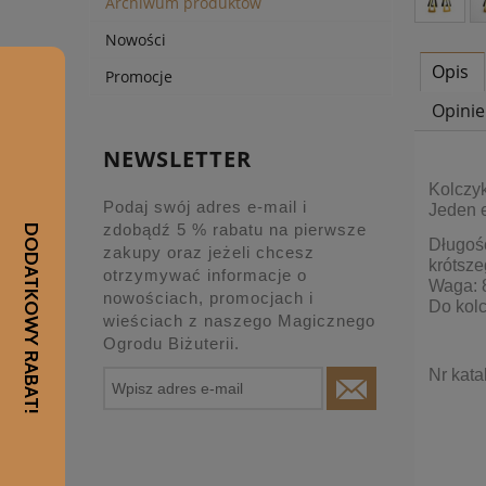
Archiwum produktów
Nowości
Opis
Promocje
Opinie
NEWSLETTER
Kolczyk
Podaj swój adres e-mail i
Jeden e
zdobądź 5 % rabatu na pierwsze
Długość
zakupy oraz jeżeli chcesz
krótsze
otrzymywać informacje o
Waga: 8
nowościach, promocjach i
Do kol
wieściach z naszego Magicznego
Ogrodu Biżuterii.
Nr kat