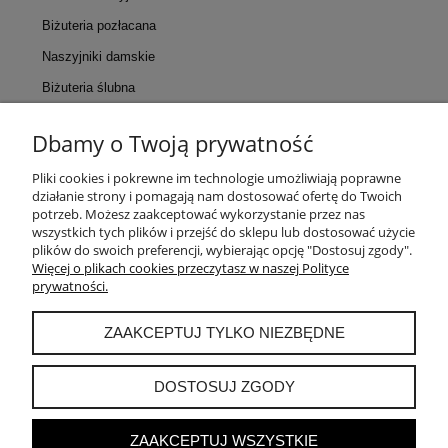
Biżuteria pozłacana
Naszyjniki damskie
Biżuteria ślubna
Dbamy o Twoją prywatność
KONTAKT
Pliki cookies i pokrewne im technologie umożliwiają poprawne
działanie strony i pomagają nam dostosować ofertę do Twoich
POMOC
potrzeb. Możesz zaakceptować wykorzystanie przez nas
wszystkich tych plików i przejść do sklepu lub dostosować użycie
plików do swoich preferencji, wybierając opcję "Dostosuj zgody".
MOJE KONTO
Więcej o plikach cookies przeczytasz w naszej Polityce
prywatności.
PŁATNOŚCI I DOSTAWA
ZAAKCEPTUJ TYLKO NIEZBĘDNE
INFORMACJE
DOSTOSUJ ZGODY
ZAAKCEPTUJ WSZYSTKIE