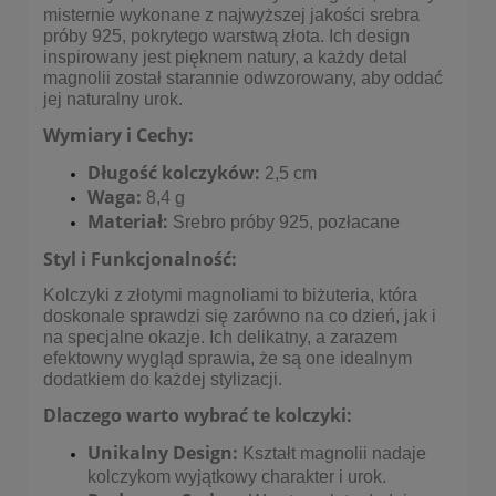
misternie wykonane z najwyższej jakości srebra
próby 925, pokrytego warstwą złota. Ich design
inspirowany jest pięknem natury, a każdy detal
magnolii został starannie odwzorowany, aby oddać
jej naturalny urok.
Wymiary i Cechy:
Długość kolczyków:
2,5 cm
Waga:
8,4 g
Materiał:
Srebro próby 925, pozłacane
Styl i Funkcjonalność:
Kolczyki z złotymi magnoliami to biżuteria, która
doskonale sprawdzi się zarówno na co dzień, jak i
na specjalne okazje. Ich delikatny, a zarazem
efektowny wygląd sprawia, że są one idealnym
dodatkiem do każdej stylizacji.
Dlaczego warto wybrać te kolczyki:
Unikalny Design:
Kształt magnolii nadaje
kolczykom wyjątkowy charakter i urok.