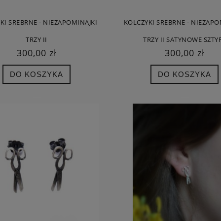
KI SREBRNE - NIEZAPOMINAJKI
KOLCZYKI SREBRNE - NIEZAPO
TRZY II
TRZY II SATYNOWE SZTY
300,00 zł
300,00 zł
NEK MUSZELKA DUŻA BIAŁA
MUSZELKI GRAFITOWE - KOLCZYKI N
SZTYFTACH
DO KOSZYKA
DO KOSZYKA
392,00 zł
220,00 zł
 regularna:
490,00 zł
Cena regularna:
275,00 zł
iższa cena:
490,00 zł
Najniższa cena:
275,00 zł
DO KOSZYKA
DO KOSZYKA