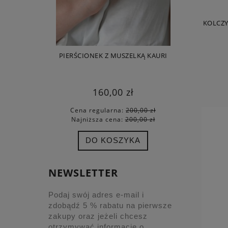
KOLCZY
PIERŚCIONEK Z MUSZELKĄ KAURI
PIERŚCIO
160,00 zł
Cena regularna:
200,00 zł
Cena
Najniższa cena:
200,00 zł
Najn
DO KOSZYKA
NEWSLETTER
Podaj swój adres e-mail i
zdobądź 5 % rabatu na pierwsze
zakupy oraz jeżeli chcesz
otrzymywać informacje o