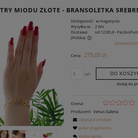
TRY MIODU ZŁOTE - BRANSOLETKA SREB
Dostępność:
w magazynie
Wysyłka w:
2 dni
Dostawa:
od 12,00 zł
- PaczkoPun
(Polska)
sprawdź for
Cena nie zawiera ewentualnych kosztów
275,00 zł
Cena:
płatności
DO KOSZY
szt.
dodaj do p
Ocena:
Producent:
Venus Galeria
zapytaj o produkt
poleć znajomemu
dodaj opinię