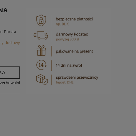
RNA
kt Poczta
my dostawy
KA
rzechowalni