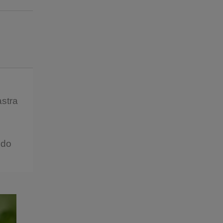
ntualnych kosztów
astra
 do