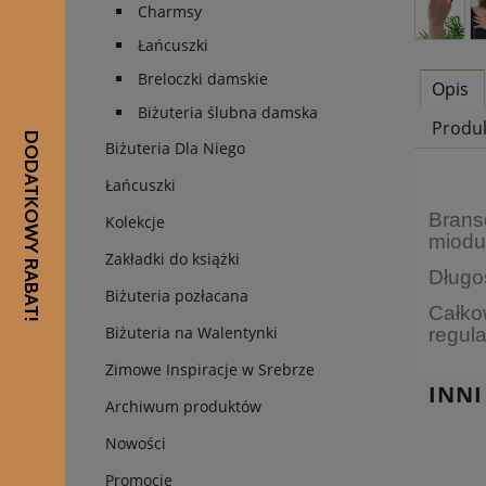
Charmsy
Łańcuszki
Breloczki damskie
Opis
Biżuteria ślubna damska
Produ
Biżuteria Dla Niego
Łańcuszki
Brans
Kolekcje
miodu
Zakładki do książki
Długo
Biżuteria pozłacana
Całko
Biżuteria na Walentynki
regula
Zimowe Inspiracje w Srebrze
INNI
Archiwum produktów
Nowości
Promocje