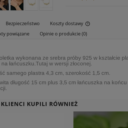
Bezpieczeństwo
Koszty dostawy
kty powiązane
Opinie o produkcie (0)
Cena nie zawiera ewe
płatności
oletka wykonana ze srebra próby 925 w kształcie pl
 na łańcuszku.
Tutaj w wersji złoconej.
ść samego plastra 4,3 cm, szerokość 1,5 cm.
wita długość 15 cm plus 3,5 cm łańcuszka na końcu
cji.
 KLIENCI KUPILI RÓWNIEŻ