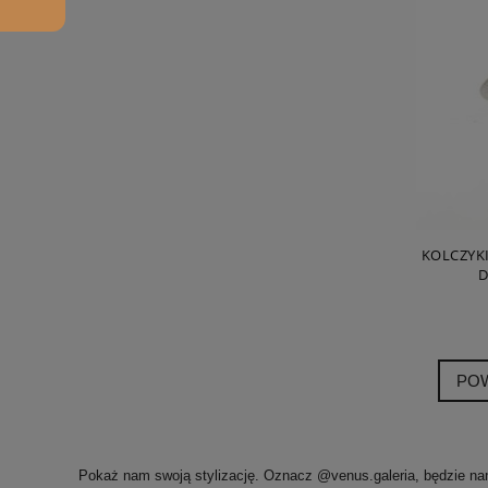
KOLCZYK
D
PO
Pokaż nam swoją stylizację. Oznacz @venus.galeria, będzie na