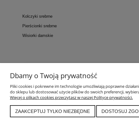
Kolczyki srebrne
Pierścionki srebrne
Wisiorki damskie
Dbamy o Twoją prywatność
KONTAKT
POM
Kontakt
Tabela ro
Pliki cookies i pokrewne im technologie umożliwiają poprawne działa
WARSZTATY
Polskie Cechy
do sklepu lub dostosować użycie plików do swoich preferencji, wybiera
Więcej o plikach cookies przeczytasz w naszej Polityce prywatności.
Blog
Archiwum p
ZAAKCEPTUJ TYLKO NIEZBĘDNE
DOSTOSUJ ZGO