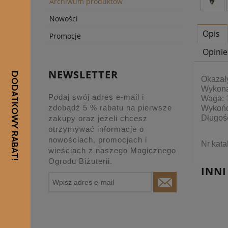
Archiwum produktów
Nowości
Opis
Promocje
Opinie
NEWSLETTER
Okazały
Wykonan
Podaj swój adres e-mail i
Waga: 1
zdobądź 5 % rabatu na pierwsze
Wykońc
Długość
zakupy oraz jeżeli chcesz
otrzymywać informacje o
nowościach, promocjach i
Nr kat
wieściach z naszego Magicznego
Ogrodu Biżuterii.
INNI