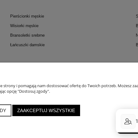
Pierścionki męskie
S
Wisiorki męskie
B
Bransoletki srebrne
N
Łańcuszki damskie
B
OC
MOJE KONTO
PŁATNOŚC
zmiarów
Twoje zamówienia
Formy
nie strony i pomagają nam dostosować ofertę do Twoich potrzeb. Możesz zaa
 Probiercze
Ustawienia konta
Do
jąc opcję "Dostosuj zgody".
roduktów
Przechowalnia
DY
ZAAKCEPTUJ WSZYSTKIE