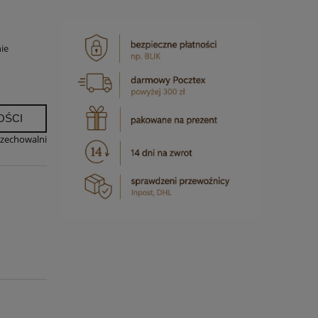
ie
OŚCI
rzechowalni