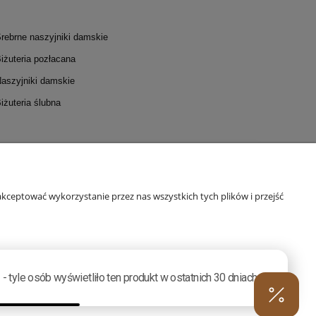
rebrne naszyjniki damskie
iżuteria pozłacana
aszyjniki damskie
iżuteria ślubna
I I DOSTAWA
INFORMACJE
 płatności
Polityka prywatności
kceptować wykorzystanie przez nas wszystkich tych plików i przejść
stawa
Regulamin warsztatów
Odstąpienie od umowy
Regulamin