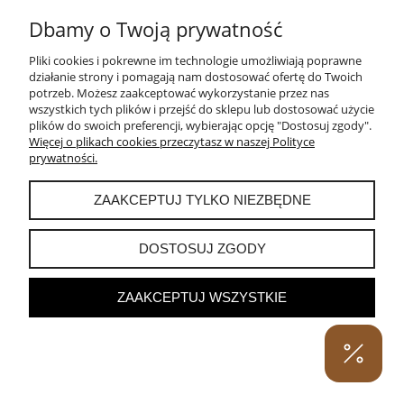
Dbamy o Twoją prywatność
ZAWIESZKA SREBRNA Z PAPROTKĄ BRĄZOWĄ DUŻĄ
Pliki cookies i pokrewne im technologie umożliwiają poprawne
działanie strony i pomagają nam dostosować ofertę do Twoich
potrzeb. Możesz zaakceptować wykorzystanie przez nas
250,00 zł
wszystkich tych plików i przejść do sklepu lub dostosować użycie
plików do swoich preferencji, wybierając opcję "Dostosuj zgody".
DO KOSZYKA
Więcej o plikach cookies przeczytasz w naszej Polityce
prywatności.
ZAAKCEPTUJ TYLKO NIEZBĘDNE
DOSTOSUJ ZGODY
ZAAKCEPTUJ WSZYSTKIE