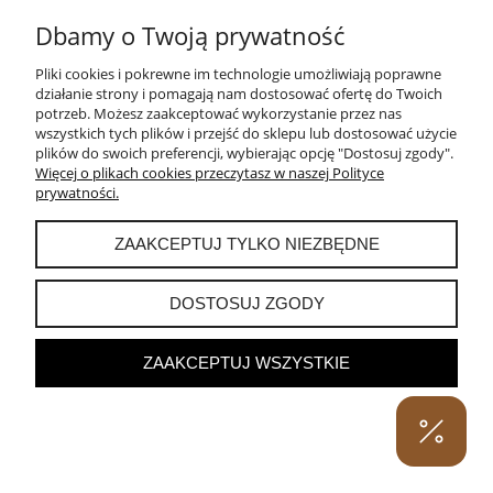
Dbamy o Twoją prywatność
250,00 zł
Pliki cookies i pokrewne im technologie umożliwiają poprawne
działanie strony i pomagają nam dostosować ofertę do Twoich
DO KOSZYKA
potrzeb. Możesz zaakceptować wykorzystanie przez nas
wszystkich tych plików i przejść do sklepu lub dostosować użycie
plików do swoich preferencji, wybierając opcję "Dostosuj zgody".
Więcej o plikach cookies przeczytasz w naszej Polityce
prywatności.
ZAAKCEPTUJ TYLKO NIEZBĘDNE
DOSTOSUJ ZGODY
ZAAKCEPTUJ WSZYSTKIE