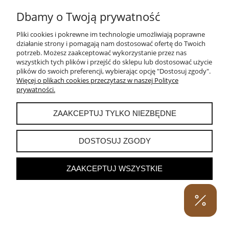
Dbamy o Twoją prywatność
SALAMANDRA ZŁOTA - ZAWIESZKA SREBRNA
Pliki cookies i pokrewne im technologie umożliwiają poprawne
działanie strony i pomagają nam dostosować ofertę do Twoich
potrzeb. Możesz zaakceptować wykorzystanie przez nas
350,00 zł
wszystkich tych plików i przejść do sklepu lub dostosować użycie
plików do swoich preferencji, wybierając opcję "Dostosuj zgody".
DO KOSZYKA
Więcej o plikach cookies przeczytasz w naszej Polityce
prywatności.
ZAAKCEPTUJ TYLKO NIEZBĘDNE
DOSTOSUJ ZGODY
ZAAKCEPTUJ WSZYSTKIE