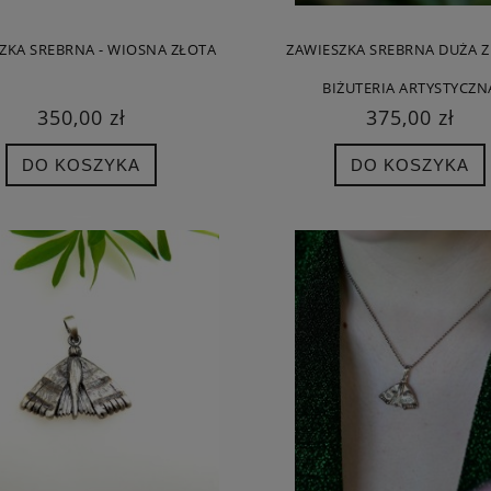
ZKA SREBRNA - WIOSNA ZŁOTA
ZAWIESZKA SREBRNA DUŻA Z
A DUŻA ZŁOTA - ZAWIESZKA
ROZGWIAZDA DUŻA SZARA ZAWIESZ
BIŻUTERIA ARTYSTYCZN
SREBRNA
SREBRNA
350,00 zł
375,00 zł
240,00 zł
200,00 zł
DO KOSZYKA
DO KOSZYKA
 regularna:
300,00 zł
Cena regularna:
250,00 zł
iższa cena:
300,00 zł
Najniższa cena:
250,00 zł
DO KOSZYKA
DO KOSZYKA