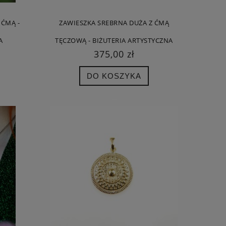
 ĆMĄ -
ZAWIESZKA SREBRNA DUŻA Z ĆMĄ
KA
ZAWIESZKA SREBRNA - KONIK MORSKI
KOLCZYKI SREBRNE -
A
TĘCZOWĄ - BIŻUTERIA ARTYSTYCZNA
ZŁOTY
375,00 zł
96,00 zł
280,
DO KOSZYKA
Cena regularna:
120,00 zł
Cena regula
Najniższa cena:
120,00 zł
Najniższa c
DO KOSZYKA
DO KO