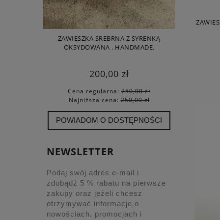
ZAWIES
ZAWIESZKA SREBRNA Z SYRENKĄ
ROZGWIAZD
OKSYDOWANA . HANDMADE.
200,00 zł
Cena regularna:
250,00 zł
Cena
Najniższa cena:
250,00 zł
Najn
POWIADOM O DOSTĘPNOŚCI
NEWSLETTER
Podaj swój adres e-mail i
zdobądź 5 % rabatu na pierwsze
zakupy oraz jeżeli chcesz
otrzymywać informacje o
nowościach, promocjach i